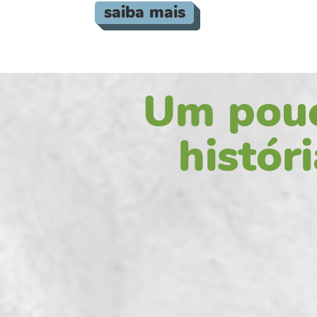
saiba mais
Um pouc
histór